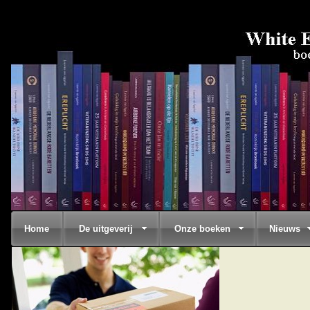
Home
De uitgeverij
Onze boeken
Nieuws