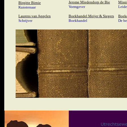
Jerome Miedendorp de Bie
Miss
Birgitte Birnie
Vormgever
Leide
Kunstenaar
Laurens van Aggelen
Boekhandel Meijer & Siegers
Boek
Schrijver
Boekhandel
De be