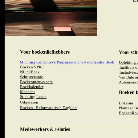
Voor boekenliefhebbers
Voor sch
Stichting Collectieve Propaganda v/h Nederlandse Boek
Opleiding c
Boeken VPRO
Taalthuis o
NU.nl Boek
Taaladvies
Schrijversinfo
Van Dale o
Boekennieuws.com
Auteursrec
Boekkalender
Meander
Boeken b
Stichting Lezen
Uitgelezen
Bol.com
Boeken - Reformatorisch Dagblad
Plantage B
BoekenRou
Medewerkers & relaties