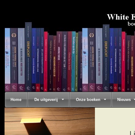
Home
De uitgeverij
Onze boeken
Nieuws